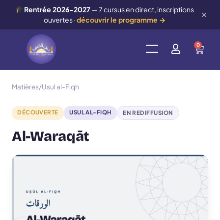
Rentrée 2026-2027
— 7 cursus en direct, inscriptions
✕
ouvertes ·
découvrir le programme →
0
Matières
/
Usul al-Fiqh
DÉCOUVERTE
USUL AL-FIQH
EN REDIFFUSION
Al-Waraqāt